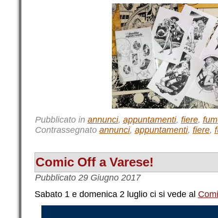
Pubblicato in
annunci
,
appuntamenti
,
fiere
,
fume
Contrassegnato
annunci
,
appuntamenti
,
fiere
,
Comic Off a Varese!
Pubblicato
29 Giugno 2017
Sabato 1 e domenica 2 luglio ci si vede al
Comi