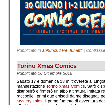
Pubblicato in
annunci
,
fiere
,
fumetti
|
Contrass
Torino Xmas Comics
Pubblicato
16 Dicembre 2016
Sabato 17 e domenica 18 mi troverete al Lingott
manifestazione
Torino Xmas Comics
. Sarò disp
distribuirò e firmerò un albo a tiratura limitata 
raccoglie i primi due episodi da me disegnati pe
Mystery Tales
: il primo fumetto di avventura de