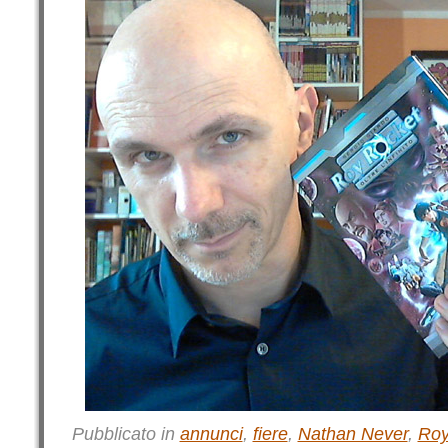
Pubblicato in
annunci
,
fiere
,
Nathan Never
,
Roy