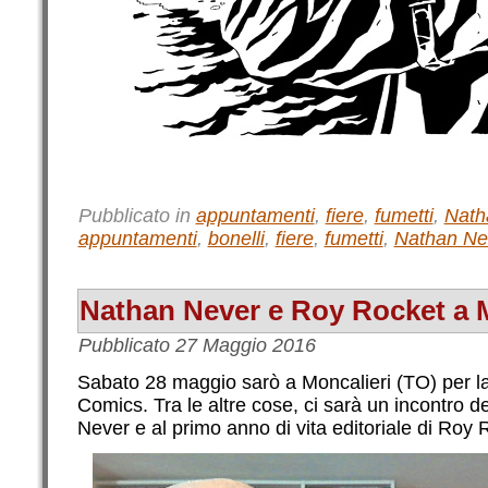
Pubblicato in
appuntamenti
,
fiere
,
fumetti
,
Nath
appuntamenti
,
bonelli
,
fiere
,
fumetti
,
Nathan Ne
Nathan Never e Roy Rocket a M
Pubblicato
27 Maggio 2016
Sabato 28 maggio sarò a Moncalieri (TO) per l
Comics. Tra le altre cose, ci sarà un incontro d
Never e al primo anno di vita editoriale di Roy 