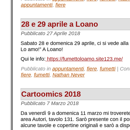
appuntamenti
,
fiere
28 e 29 aprile a Loano
Pubblicato
27 Aprile 2018
Sabato 28 e domenica 29 aprile, ci si vede alla
Lo amo!” A Loano!
Qui le info:
https://fumettoloamo.site123.me/
Pubblicato in
appuntamenti
,
fiere
,
fumetti
|
Con
fiere
,
fumetti
,
Nathan Never
Cartoomics 2018
Pubblicato
7 Marzo 2018
Da venerdì 9 a domenica 11 marzo mi troverete
area Autori, tavolo 131. Sarò presente con il port
alcune tavole e copertine originali e sarò a dis