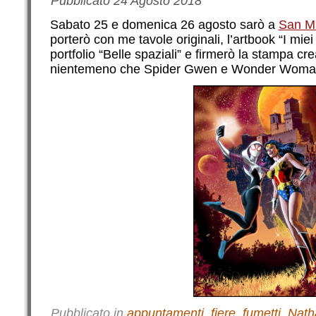
Pubblicato
24 Agosto 2018
Sabato 25 e domenica 26 agosto sarò a
San M
porterò con me tavole originali, l’artbook “I miei m
portfolio “Belle spaziali” e firmerò la stampa cr
nientemeno che Spider Gwen e Wonder Woman.
Pubblicato in
appuntamenti
,
fiere
,
fumetti
,
Nath