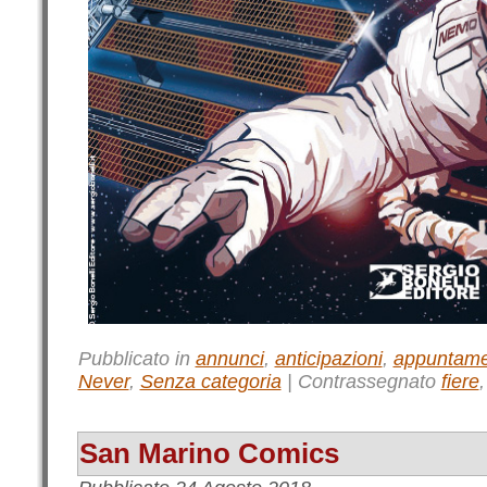
Pubblicato in
annunci
,
anticipazioni
,
appuntame
Never
,
Senza categoria
|
Contrassegnato
fiere
San Marino Comics