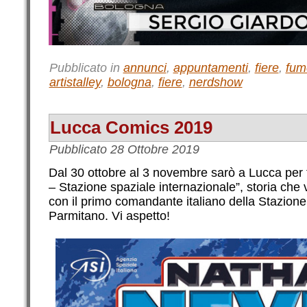
Pubblicato in
annunci
,
appuntamenti
,
fiere
,
fume
artistalley
,
bologna
,
fiere
,
nerdshow
Lucca Comics 2019
Pubblicato
28 Ottobre 2019
Dal 30 ottobre al 3 novembre sarò a Lucca per f
– Stazione spaziale internazionale”, storia che 
con il primo comandante italiano della Stazione
Parmitano. Vi aspetto!