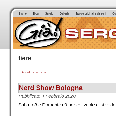
Home
Blog
Sergio
Galleria
Tavole originali e disegni
Co
fiere
←
Articoli meno recenti
Nerd Show Bologna
Pubblicato
4 Febbraio 2020
Sabato 8 e Domenica 9 per chi vuole ci si ved