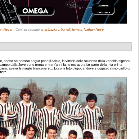
an Never
|
Contrassegnato
anticipazioni
,
bonelli
,
fumetti
,
Nathan Never
, anche se adesso seguo poco il calcio, la vittoria dello scudetto della vecchia signora
l campo dalla Juve sono trenta e, trent’anni fa, io entravo a far parte della mia prima
caso, aveva le maglie bianconere… Ecco la foto d’epoca, dove sfoggiavo il mio ciuffo di
tiere.