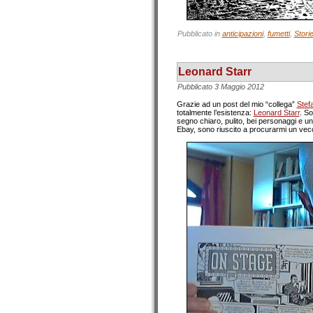
Pubblicato in
anticipazioni
,
fumetti
,
Stori
Leonard Starr
Pubblicato
3 Maggio 2012
Grazie ad un post del mio “collega”
Stef
totalmente l’esistenza:
Leonard Starr
. So
segno chiaro, pulito, bei personaggi e 
Ebay, sono riuscito a procurarmi un vecc