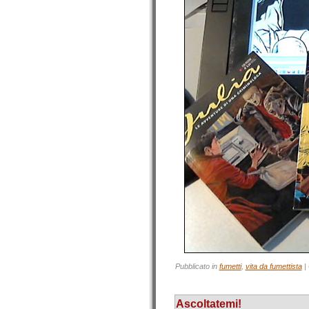
Pubblicato in
fumetti
,
vita da fumettista
|
Ascoltatemi!