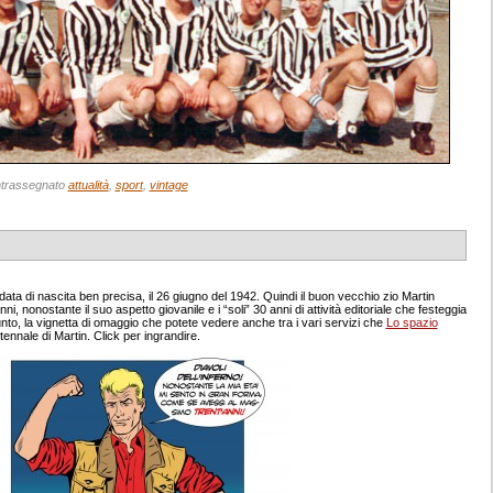
trassegnato
attualità
,
sport
,
vintage
ata di nascita ben precisa, il 26 giugno del 1942. Quindi il buon vecchio zio Martin
nonostante il suo aspetto giovanile e i “soli” 30 anni di attività editoriale che festeggia
to, la vignetta di omaggio che potete vedere anche tra i vari servizi che
Lo spazio
tennale di Martin. Click per ingrandire.