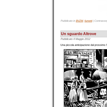
Pubblicato in
BVZM
,
fumetti
|
Contrasse
Un sguardo Altrove
Pubblicato
4 Maggio 2012
Una piccola anticipazione dal prossimo S