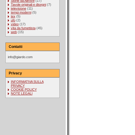
Storie da Altrove
(17)
Tavole originali e disegni
(7)
televisione
(11)
tempi moderni
(5)
tex
(5)
ufo
(2)
video
(17)
vita da fumettista
(45)
web
(15)
Contatti
info@giardo.com
Privacy
INFORMATIVA SULLA
PRIVACY
COOKIE POLICY
NOTE LEGALI