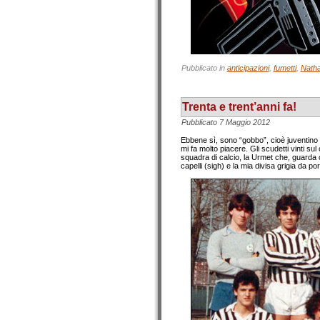
Pubblicato in
anticipazioni
,
fumetti
,
Nath
Trenta e trent’anni fa!
Pubblicato
7 Maggio 2012
Ebbene sì, sono “gobbo”, cioè juventino e
mi fa molto piacere. Gli scudetti vinti su
squadra di calcio, la Urmet che, guarda 
capelli (sigh) e la mia divisa grigia da por