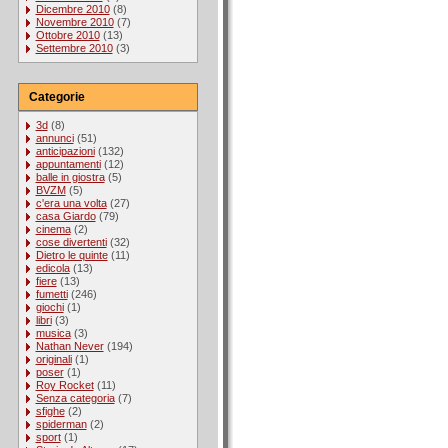
Dicembre 2010
(8)
Novembre 2010
(7)
Ottobre 2010
(13)
Settembre 2010
(3)
Categorie
3d
(8)
annunci
(51)
anticipazioni
(132)
appuntamenti
(12)
balle in giostra
(5)
BVZM
(5)
c'era una volta
(27)
casa Giardo
(79)
cinema
(2)
cose divertenti
(32)
Dietro le quinte
(11)
edicola
(13)
fiere
(13)
fumetti
(246)
giochi
(1)
libri
(3)
musica
(3)
Nathan Never
(194)
originali
(1)
poser
(1)
Roy Rocket
(11)
Senza categoria
(7)
sfighe
(2)
spiderman
(2)
sport
(1)