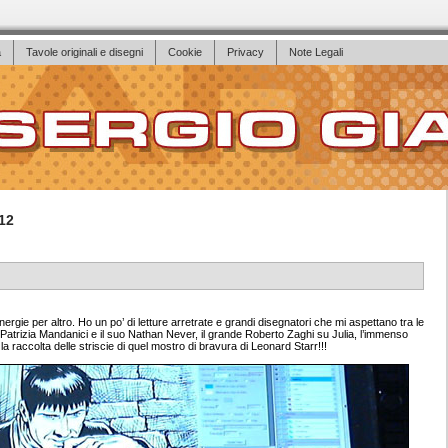
a
Tavole originali e disegni
Cookie
Privacy
Note Legali
12
rgie per altro. Ho un po’ di letture arretrate e grandi disegnatori che mi aspettano tra le
a Patrizia Mandanici e il suo Nathan Never, il grande Roberto Zaghi su Julia, l’immenso
la raccolta delle striscie di quel mostro di bravura di Leonard Starr!!!