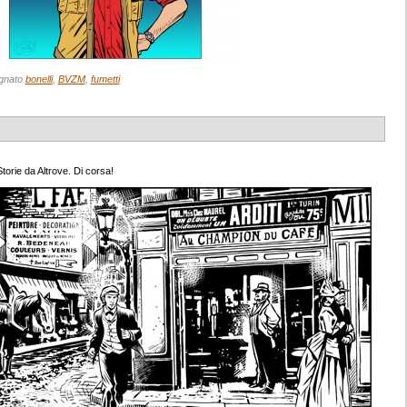
gnato
bonelli
,
BVZM
,
fumetti
torie da Altrove. Di corsa!