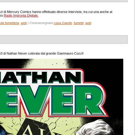
i di Mercury Comics hanno effettuato diverse interviste, tra cui una anche al
 su
Radio Impronta Digitale.
 da fumettista
,
web
|
Contrassegnato
casa Giardo
,
fumetti
,
web
53 di Nathan Never colorata dal grande Gianmauro Cozzi!