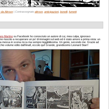
e da Altrove
|
Contrassegnato
altrove
,
anticipazioni
,
bonelli
,
fumetti
ano Martino
su Facebook ho conosciuto un autore di cui, mea culpa, ignoravo
no riuscito a recuperare un po’ di immagini sul web ed è stato amore a prima vista: un
una messa in scena ricca ma sempre leggibilissima. Un genio, secondo me. Grazie ad
hio volume edito dall’Anafi, eccolo qui! Grande, grandissimo Leonard Starr!