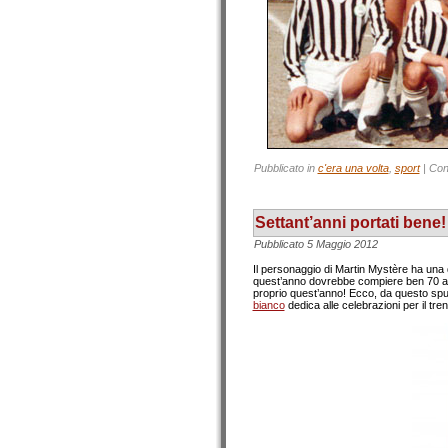
Pubblicato in
c'era una volta
,
sport
|
Con
Settant’anni portati bene!
Pubblicato
5 Maggio 2012
Il personaggio di Martin Mystère ha una d
quest’anno dovrebbe compiere ben 70 anni, 
proprio quest’anno! Ecco, da questo spun
bianco
dedica alle celebrazioni per il tren