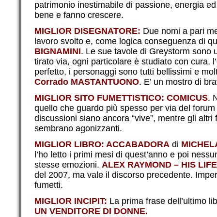
patrimonio inestimabile di passione, energia e
bene e fanno crescere.
MIGLIOR DISEGNATORE:
Due nomi a pari mer
lavoro svolto e, come logica conseguenza di q
BIGNAMINI
. Le sue tavole di Greystorm sono un
tirato via, ogni particolare è studiato con cura, l
perfetto, i personaggi sono tutti bellissimi e mol
Corrado MASTANTUONO
. E’ un mostro di br
MIGLIOR SITO FUMETTISTICO: COMICUS
. 
quello che guardo più spesso per via del foru
discussioni siano ancora “vive”, mentre gli altri 
sembrano agonizzanti.
MIGLIOR LIBRO: ACCABADORA
di
MICHEL
l’ho letto i primi mesi di quest’anno e poi nessun
stesse emozioni.
ALEX RAYMOND – HIS LIF
del 2007, ma vale il discorso precedente. Imper
fumetti.
MIGLIOR INCIPIT:
La prima frase dell’ultimo lib
UN VENDITORE DI DONNE.