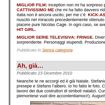
MIGLIOR FILM:
Inception non mi ha sorpreso po
CATTIVISSIMO ME
che mi ha fatto davvero ride
Italia non è ancora uscito, per me c’è
KICK-A
riuscito nel miracolo precedentemente ottenut
piacere pure Nicolas Cage. In ogni caso, se aves
HIT GIRL.
MIGLIOR SERIE TELEVISIVA:
FRINGE.
Diver
sorprendente. Personaggi stupendi. Produzione d
Pubblicato in
Senza categoria
Ah, già…
Pubblicato
23 Dicembre 2010
Neanche te ne accorgi ed è già Natale. Stefania
presepe e Stefano l’albero. Io ho fatto le foto.
lavoro dei due costruttori di simboli natalizi. C
piemontese vuol dire accontentiamoci!). Auguri