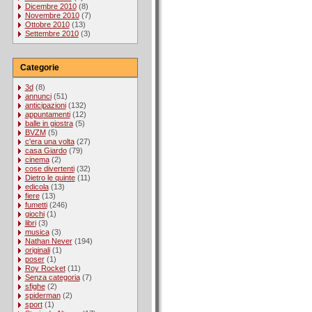
Dicembre 2010
(8)
Novembre 2010
(7)
Ottobre 2010
(13)
Settembre 2010
(3)
Categorie
3d
(8)
annunci
(51)
anticipazioni
(132)
appuntamenti
(12)
balle in giostra
(5)
BVZM
(5)
c'era una volta
(27)
casa Giardo
(79)
cinema
(2)
cose divertenti
(32)
Dietro le quinte
(11)
edicola
(13)
fiere
(13)
fumetti
(246)
giochi
(1)
libri
(3)
musica
(3)
Nathan Never
(194)
originali
(1)
poser
(1)
Roy Rocket
(11)
Senza categoria
(7)
sfighe
(2)
spiderman
(2)
sport
(1)