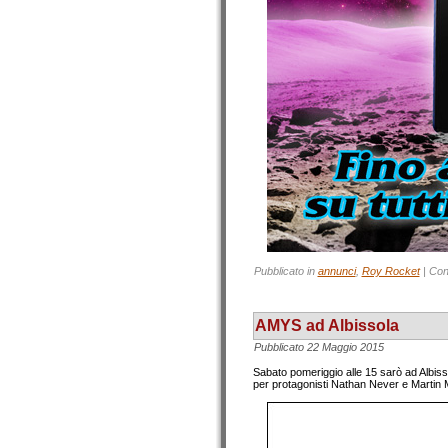
Pubblicato in
annunci
,
Roy Rocket
|
Con
AMYS ad Albissola
Pubblicato
22 Maggio 2015
Sabato pomeriggio alle 15 sarò ad Albiss
per protagonisti Nathan Never e Martin M