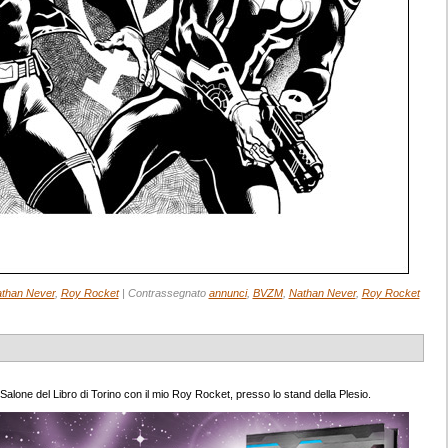
than Never
,
Roy Rocket
|
Contrassegnato
annunci
,
BVZM
,
Nathan Never
,
Roy Rocket
alone del Libro di Torino con il mio Roy Rocket, presso lo stand della Plesio.