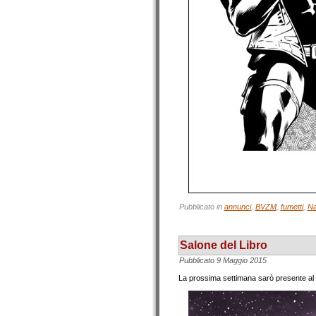
Pubblicato in
annunci
,
BVZM
,
fumetti
,
Na
Salone del Libro
Pubblicato
9 Maggio 2015
La prossima settimana sarò presente al S