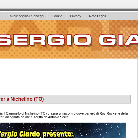
a
Tavole originali e disegni
Cookie
Privacy
Note Legali
r a Nichelino (TO)
ria Il Cammello di Nichelino (TO) ci sarà un incontro dove parlerò di Roy Rocket e della
ever, disegnata da me e scritta da Antonio Serra.