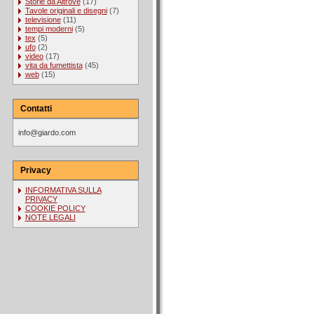
Storie da Altrove
(17)
Tavole originali e disegni
(7)
televisione
(11)
tempi moderni
(5)
tex
(5)
ufo
(2)
video
(17)
vita da fumettista
(45)
web
(15)
Contatti
info@giardo.com
Privacy
INFORMATIVA SULLA
PRIVACY
COOKIE POLICY
NOTE LEGALI