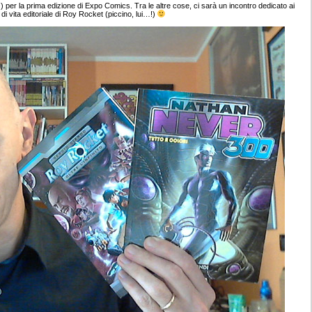
per la prima edizione di Expo Comics. Tra le altre cose, ci sarà un incontro dedicato ai
i vita editoriale di Roy Rocket (piccino, lui…!)