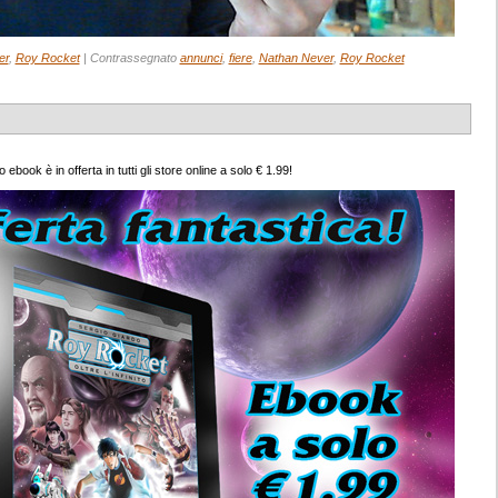
er
,
Roy Rocket
|
Contrassegnato
annunci
,
fiere
,
Nathan Never
,
Roy Rocket
ook è in offerta in tutti gli store online a solo € 1.99!