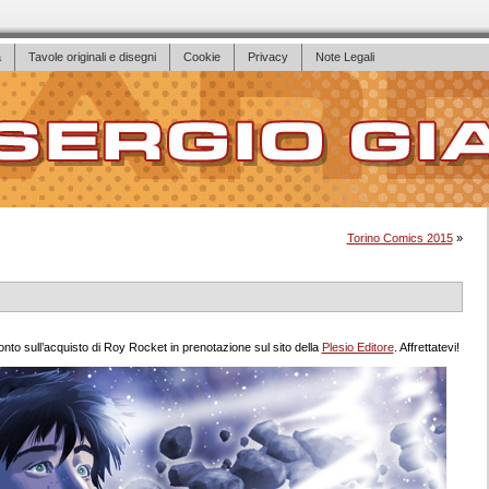
a
Tavole originali e disegni
Cookie
Privacy
Note Legali
Torino Comics 2015
»
conto sull’acquisto di Roy Rocket in prenotazione sul sito della
Plesio Editore
. Affrettatevi!