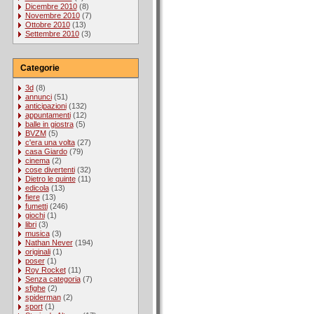
Dicembre 2010
(8)
Novembre 2010
(7)
Ottobre 2010
(13)
Settembre 2010
(3)
Categorie
3d
(8)
annunci
(51)
anticipazioni
(132)
appuntamenti
(12)
balle in giostra
(5)
BVZM
(5)
c'era una volta
(27)
casa Giardo
(79)
cinema
(2)
cose divertenti
(32)
Dietro le quinte
(11)
edicola
(13)
fiere
(13)
fumetti
(246)
giochi
(1)
libri
(3)
musica
(3)
Nathan Never
(194)
originali
(1)
poser
(1)
Roy Rocket
(11)
Senza categoria
(7)
sfighe
(2)
spiderman
(2)
sport
(1)