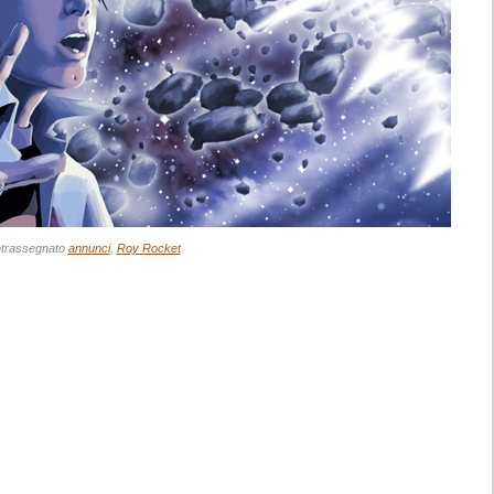
trassegnato
annunci
,
Roy Rocket