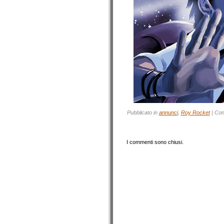
Pubblicato in
annunci
,
Roy Rocket
|
Con
I commenti sono chiusi.