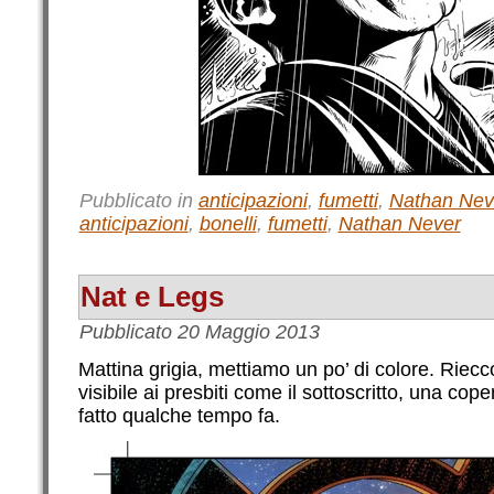
Pubblicato in
anticipazioni
,
fumetti
,
Nathan Nev
anticipazioni
,
bonelli
,
fumetti
,
Nathan Never
Nat e Legs
Pubblicato
20 Maggio 2013
Mattina grigia, mettiamo un po’ di colore. Riecco
visibile ai presbiti come il sottoscritto, una cop
fatto qualche tempo fa.