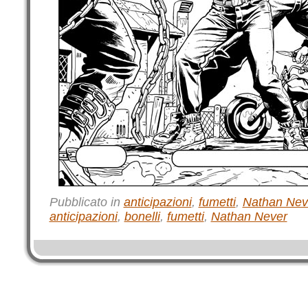
Pubblicato in
anticipazioni
,
fumetti
,
Nathan Nev
anticipazioni
,
bonelli
,
fumetti
,
Nathan Never