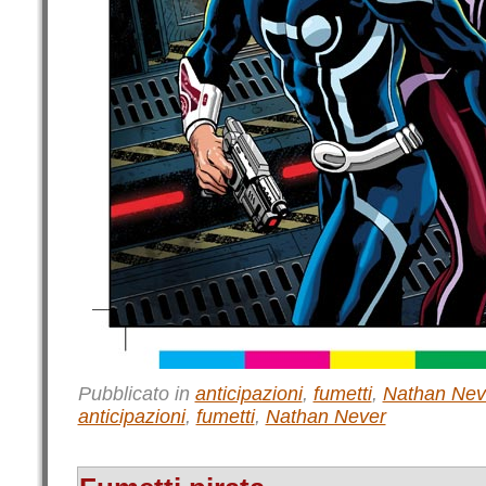
Pubblicato in
anticipazioni
,
fumetti
,
Nathan Nev
anticipazioni
,
fumetti
,
Nathan Never