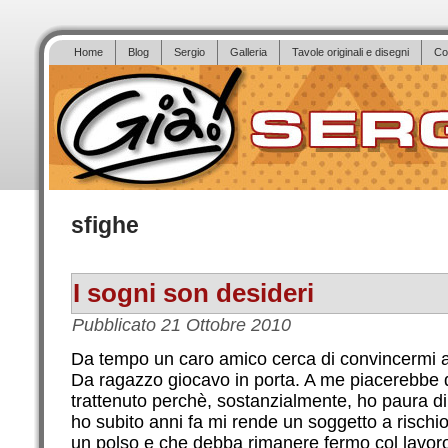
Home
Blog
Sergio
Galleria
Tavole originali e disegni
Co
sfighe
I sogni son desideri
Pubblicato
21 Ottobre 2010
Da tempo un caro amico cerca di convincermi a 
Da ragazzo giocavo in porta. A me piacerebbe
trattenuto perchè, sostanzialmente, ho paura d
ho subito anni fa mi rende un soggetto a rischio
un polso e che debba rimanere fermo col lavor