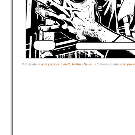
Pubblicato in
anticipazioni
,
fumetti
,
Nathan Never
|
Contrassegnato
anticipazio