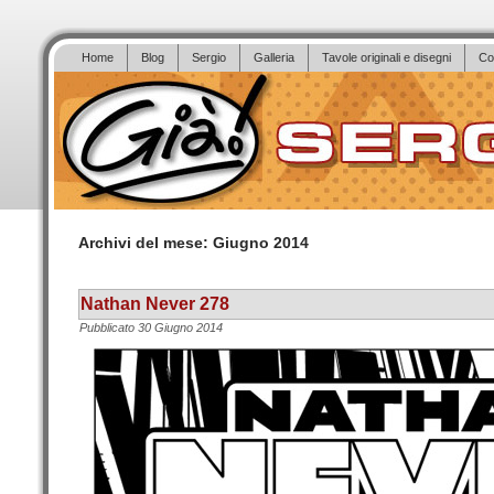
Home
Blog
Sergio
Galleria
Tavole originali e disegni
Co
Archivi del mese:
Giugno 2014
Nathan Never 278
Pubblicato
30 Giugno 2014