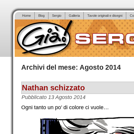
Home
Blog
Sergio
Galleria
Tavole originali e disegni
Co
Archivi del mese:
Agosto 2014
Nathan schizzato
Pubblicato
13 Agosto 2014
Ogni tanto un po’ di colore ci vuole…