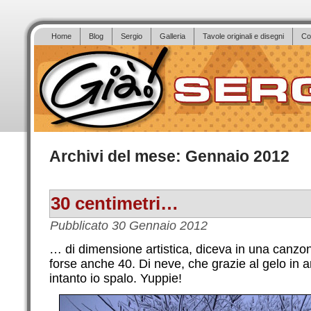
Home
Blog
Sergio
Galleria
Tavole originali e disegni
Co
Archivi del mese:
Gennaio 2012
30 centimetri…
Pubblicato
30 Gennaio 2012
… di dimensione artistica, diceva in una canzo
forse anche 40. Di neve, che grazie al gelo in a
intanto io spalo. Yuppie!