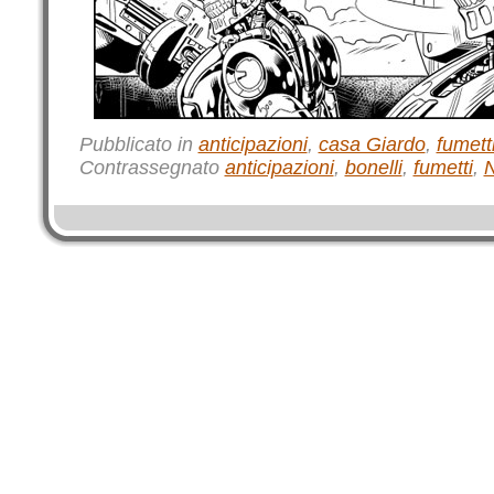
Pubblicato in
anticipazioni
,
casa Giardo
,
fumett
Contrassegnato
anticipazioni
,
bonelli
,
fumetti
,
N