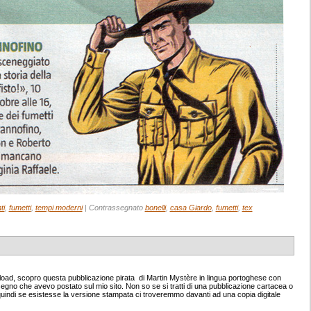
ti
,
fumetti
,
tempi moderni
|
Contrassegnato
bonelli
,
casa Giardo
,
fumetti
,
tex
load, scopro questa pubblicazione pirata di Martin Mystère in lingua portoghese con
egno che avevo postato sul mio sito. Non so se si tratti di una pubblicazione cartacea o
, quindi se esistesse la versione stampata ci troveremmo davanti ad una copia digitale