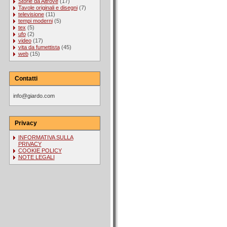
Storie da Altrove
(17)
Tavole originali e disegni
(7)
televisione
(11)
tempi moderni
(5)
tex
(5)
ufo
(2)
video
(17)
vita da fumettista
(45)
web
(15)
Contatti
info@giardo.com
Privacy
INFORMATIVA SULLA
PRIVACY
COOKIE POLICY
NOTE LEGALI