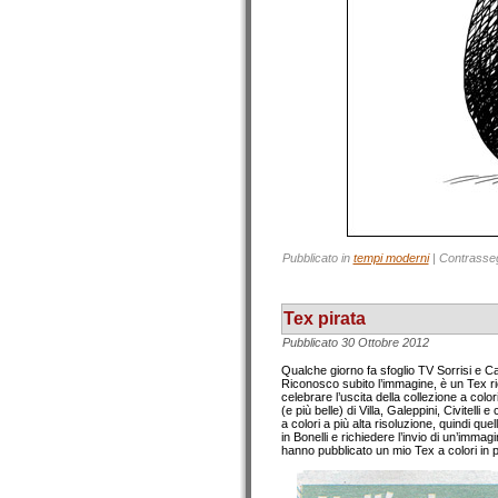
Pubblicato in
tempi moderni
|
Contrasse
Tex pirata
Pubblicato
30 Ottobre 2012
Qualche giorno fa sfoglio TV Sorrisi e Ca
Riconosco subito l’immagine, è un Tex ri
celebrare l’uscita della collezione a colo
(e più belle) di Villa, Galeppini, Civitel
a colori a più alta risoluzione, quindi qu
in Bonelli e richiedere l’invio di un’imma
hanno pubblicato un mio Tex a colori in p