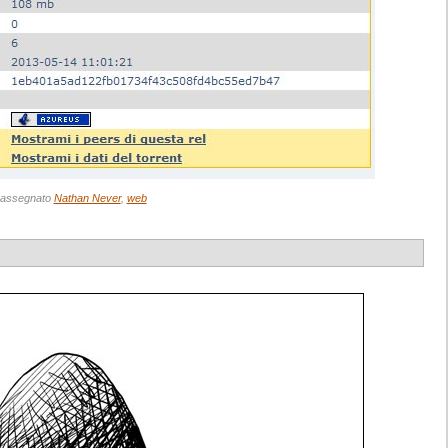
rassegnato
Nathan Never
,
web