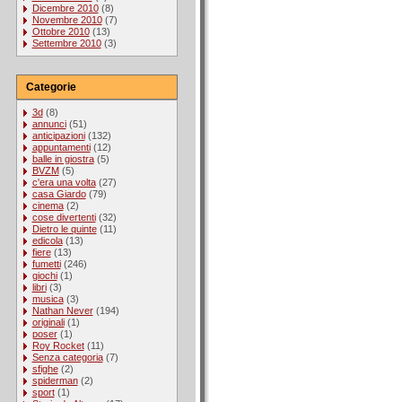
Dicembre 2010
(8)
Novembre 2010
(7)
Ottobre 2010
(13)
Settembre 2010
(3)
Categorie
3d
(8)
annunci
(51)
anticipazioni
(132)
appuntamenti
(12)
balle in giostra
(5)
BVZM
(5)
c'era una volta
(27)
casa Giardo
(79)
cinema
(2)
cose divertenti
(32)
Dietro le quinte
(11)
edicola
(13)
fiere
(13)
fumetti
(246)
giochi
(1)
libri
(3)
musica
(3)
Nathan Never
(194)
originali
(1)
poser
(1)
Roy Rocket
(11)
Senza categoria
(7)
sfighe
(2)
spiderman
(2)
sport
(1)