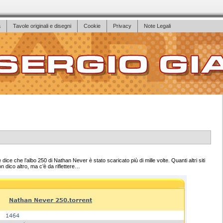
a
Tavole originali e disegni
Cookie
Privacy
Note Legali
ce che l’albo 250 di Nathan Never è stato scaricato più di mille volte. Quanti altri siti
dico altro, ma c’è da riflettere…