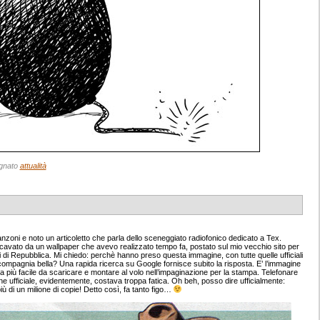
gnato
attualità
nzoni e noto un articoletto che parla dello sceneggiato radiofonico dedicato a Tex.
cavato da un wallpaper che avevo realizzato tempo fa, postato sul mio vecchio sito per
ri di Repubblica. Mi chiedo: perchè hanno preso questa immagine, con tutte quelle ufficiali
li e compagnia bella? Una rapida ricerca su Google fornisce subito la risposta. E’ l’immagine
ella più facile da scaricare e montare al volo nell’impaginazione per la stampa. Telefonare
gine ufficiale, evidentemente, costava troppa fatica. Oh beh, posso dire ufficialmente:
iù di un milione di copie! Detto così, fa tanto figo…