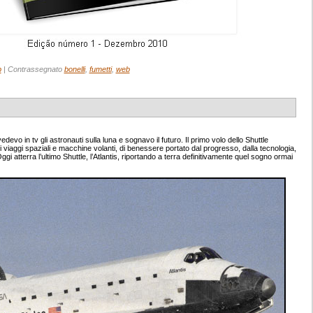
b
|
Contrassegnato
bonelli
,
fumetti
,
web
evo in tv gli astronauti sulla luna e sognavo il futuro. Il primo volo dello Shuttle
i viaggi spaziali e macchine volanti, di benessere portato dal progresso, dalla tecnologia,
 Oggi atterra l’ultimo Shuttle, l’Atlantis, riportando a terra definitivamente quel sogno ormai