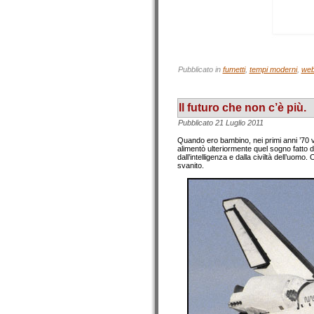
Pubblicato in
fumetti
,
tempi moderni
,
we
Il futuro che non c’è più.
Pubblicato
21 Luglio 2011
Quando ero bambino, nei primi anni ’70 ved
alimentò ulteriormente quel sogno fatto d
dall’intelligenza e dalla civiltà dell’uomo.
svanito.