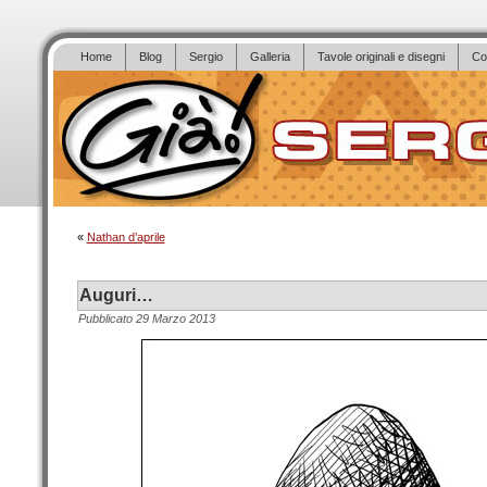
Home
Blog
Sergio
Galleria
Tavole originali e disegni
Co
«
Nathan d’aprile
Auguri…
Pubblicato
29 Marzo 2013