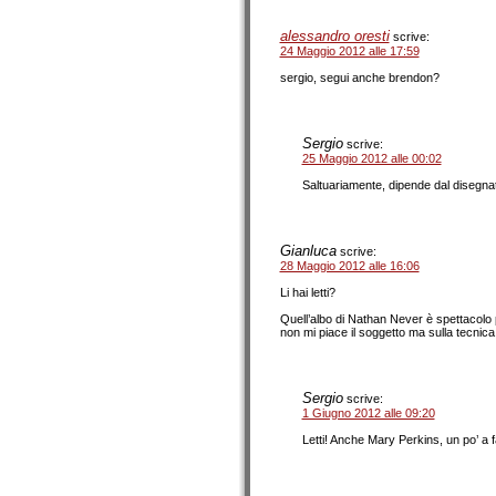
alessandro oresti
scrive:
24 Maggio 2012 alle 17:59
sergio, segui anche brendon?
Sergio
scrive:
25 Maggio 2012 alle 00:02
Saltuariamente, dipende dal disegna
Gianluca
scrive:
28 Maggio 2012 alle 16:06
Li hai letti?
Quell’albo di Nathan Never è spettacolo p
non mi piace il soggetto ma sulla tecnica
Sergio
scrive:
1 Giugno 2012 alle 09:20
Letti! Anche Mary Perkins, un po’ a fa