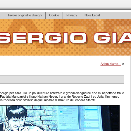
a
Tavole originali e disegni
Cookie
Privacy
Note Legali
Abbozziamo…
»
rgie per altro. Ho un po’ di letture arretrate e grandi disegnatori che mi aspettano tra le
a Patrizia Mandanici e il suo Nathan Never, il grande Roberto Zaghi su Julia, l’immenso
la raccolta delle striscie di quel mostro di bravura di Leonard Starr!!!