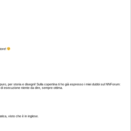
tore!
uro, per storia e disegni! Sulla copertina ti ho già espresso i miei dubbi sul NNForum:
 di esecuzione niente da dire, sempre ottima.
tica, visto che è in inglese.