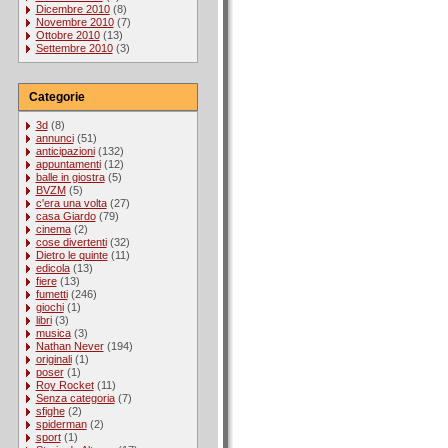
Dicembre 2010
(8)
Novembre 2010
(7)
Ottobre 2010
(13)
Settembre 2010
(3)
Categorie
3d
(8)
annunci
(51)
anticipazioni
(132)
appuntamenti
(12)
balle in giostra
(5)
BVZM
(5)
c'era una volta
(27)
casa Giardo
(79)
cinema
(2)
cose divertenti
(32)
Dietro le quinte
(11)
edicola
(13)
fiere
(13)
fumetti
(246)
giochi
(1)
libri
(3)
musica
(3)
Nathan Never
(194)
originali
(1)
poser
(1)
Roy Rocket
(11)
Senza categoria
(7)
sfighe
(2)
spiderman
(2)
sport
(1)