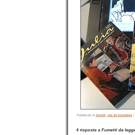
Pubblicato in
fumetti
,
vita da fumettista
|
4 risposte a
Fumetti da legg