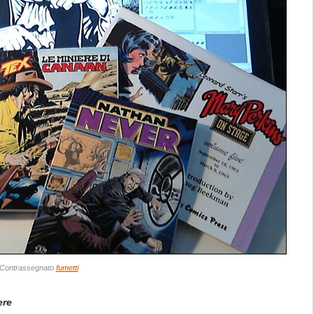
Contrassegnato
fumetti
ere