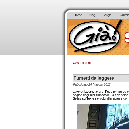
Home
Blog
Sergio
Galleri
«
Ascoltatemi!
Fumetti da leggere
Pubblicato
24 Maggio 2012
Lavoro, lavoro, lavoro. Poco tempo ed ene
pagine degli albi sul tavolo. La splendid
Sejias su Tex e tre volumi in inglese con 