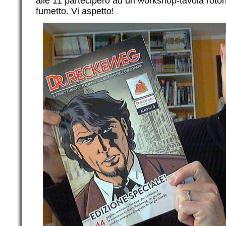
alle 11 parteciperò ad un workshop-tavola rotond
fumetto. Vi aspetto!