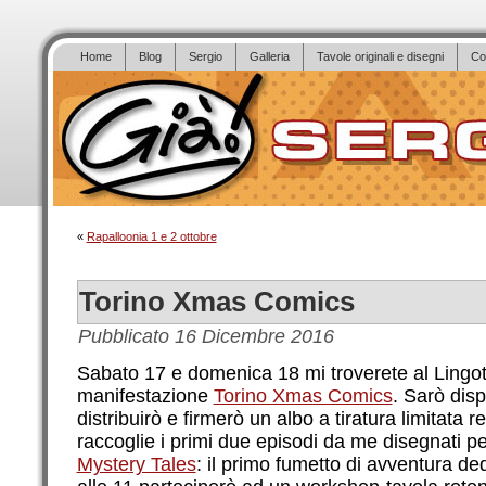
Home
Blog
Sergio
Galleria
Tavole originali e disegni
Co
«
Rapalloonia 1 e 2 ottobre
Torino Xmas Comics
Pubblicato
16 Dicembre 2016
Sabato 17 e domenica 18 mi troverete al Lingott
manifestazione
Torino Xmas Comics
. Sarò disp
distribuirò e firmerò un albo a tiratura limitata 
raccoglie i primi due episodi da me disegnati pe
Mystery Tales
: il primo fumetto di avventura de