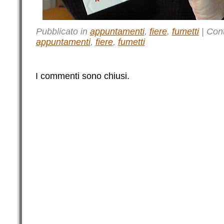
Pubblicato in
appuntamenti
,
fiere
,
fumetti
|
Con
appuntamenti
,
fiere
,
fumetti
I commenti sono chiusi.