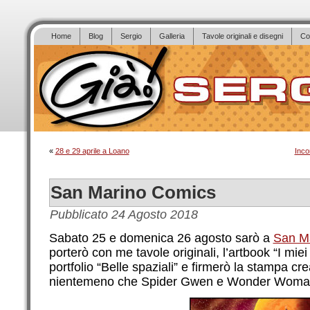
Home
Blog
Sergio
Galleria
Tavole originali e disegni
Co
«
28 e 29 aprile a Loano
Inco
San Marino Comics
Pubblicato
24 Agosto 2018
Sabato 25 e domenica 26 agosto sarò a
San M
porterò con me tavole originali, l’artbook “I miei m
portfolio “Belle spaziali” e firmerò la stampa cr
nientemeno che Spider Gwen e Wonder Woman.