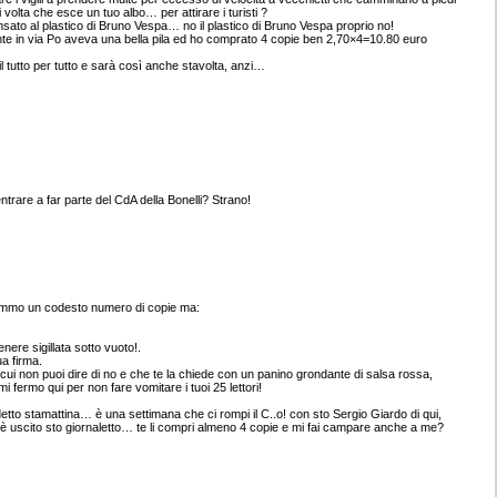
olta che esce un tuo albo… per attirare i turisti ?
to al plastico di Bruno Vespa… no il plastico di Bruno Vespa proprio no!
lante in via Po aveva una bella pila ed ho comprato 4 copie ben 2,70×4=10.80 euro
l tutto per tutto e sarà così anche stavolta, anzi…
ntrare a far parte del CdA della Bonelli? Strano!
tammo un codesto numero di copie ma:
nere sigillata sotto vuoto!.
a firma.
 cui non puoi dire di no e che te la chiede con un panino grondante di salsa rossa,
i fermo qui per non fare vomitare i tuoi 25 lettori!
 detto stamattina… è una settimana che ci rompi il C..o! con sto Sergio Giardo di qui,
 è uscito sto giornaletto… te li compri almeno 4 copie e mi fai campare anche a me?