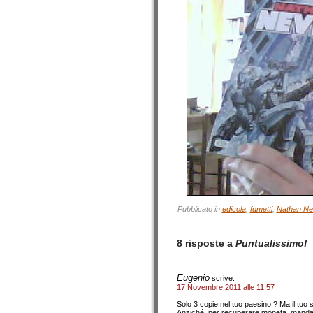
Pubblicato in
edicola
,
fumetti
,
Nathan Ne
8 risposte a
Puntualissimo!
Eugenio
scrive:
17 Novembre 2011 alle 11:57
Solo 3 copie nel tuo paesino ? Ma il tuo
Anziché, per recuperare moneta, mandare 