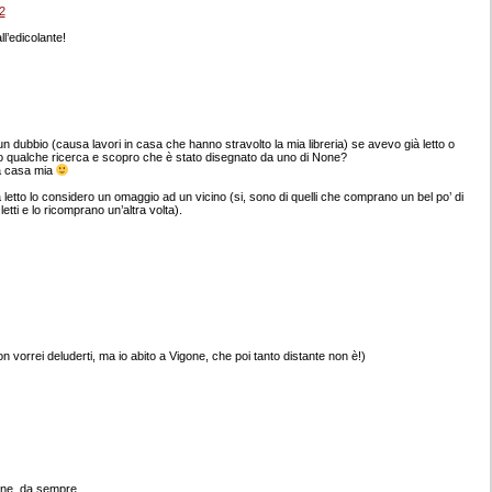
2
l’edicolante!
 dubbio (causa lavori in casa che hanno stravolto la mia libreria) se avevo già letto o
cio qualche ricerca e scopro che è stato disegnato da uno di None?
da casa mia
à letto lo considero un omaggio ad un vicino (si, sono di quelli che comprano un bel po’ di
letti e lo ricomprano un’altra volta).
n vorrei deluderti, ma io abito a Vigone, che poi tanto distante non è!)
one, da sempre.