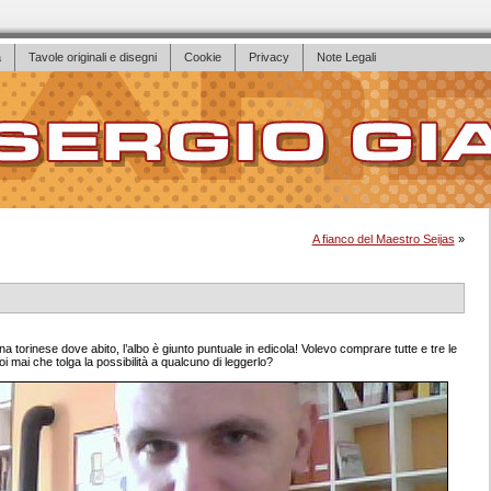
a
Tavole originali e disegni
Cookie
Privacy
Note Legali
A fianco del Maestro Seijas
»
torinese dove abito, l’albo è giunto puntuale in edicola! Volevo comprare tutte e tre le
i mai che tolga la possibilità a qualcuno di leggerlo?