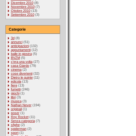
Dicembre 2010
(8)
Novembre 2010
(7)
Ottobre 2010
(13)
Settembre 2010
(3)
Categorie
3d
(8)
annunci
(51)
anticipazioni
(132)
appuntamenti
(12)
balle in giostra
(5)
BVZM
(5)
c'era una volta
(27)
casa Giardo
(79)
cinema
(2)
cose divertenti
(32)
Dietro le quinte
(11)
edicola
(13)
fiere
(13)
fumetti
(246)
giochi
(1)
libri
(3)
musica
(3)
Nathan Never
(194)
originali
(1)
poser
(1)
Roy Rocket
(11)
Senza categoria
(7)
sfighe
(2)
spiderman
(2)
sport
(1)