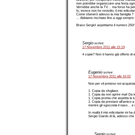
non potrebbe organizzare una festa ogni v
Verrebbe anche la TV… ma forse ha pensa
Io, invece non ho resistito, il mio edico
Come sfamerò adesso la mia famiglia ?
… Abbiamo rischiato fino a oggi sempre i
Bravo Sergio! aspettiamo il numero 250!
Sergio
scrive:
17 Novembre 2011 alle 15:19
4 copie? Non ti hanno già offerto di e
Eugenio
scrive:
17 Novembre 2011 alle 16:02
Non per vil pretese noi acquis
1. Copia da sfogliare.
1. Copia da non aprire mai! Da te
1. Copia pronta che aspetta la tu
1. Copia da prestare all’amico a
mentre gli sgocciola il naso… e m
In realtà il mio edicolante mi ha
Sergio Giardo di là, adesso che
Sergio
scrive: