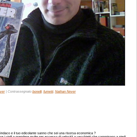
ver
|
Contrassegnato
bonelli
,
fumetti
,
Nathan Never
 sindaco e il tuo edicolante sanno che sei una risorsa economica ?
i vigili a prendere multe per eccesso di velocità a vecchietti che camminano a piedi