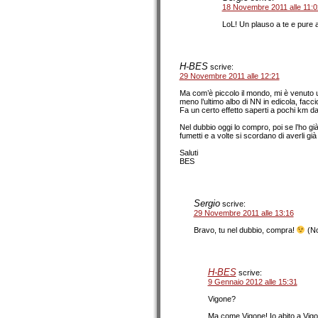
18 Novembre 2011 alle 11:0
LoL! Un plauso a te e pure al
H-BES
scrive:
29 Novembre 2011 alle 12:21
Ma com’è piccolo il mondo, mi è venuto un
meno l’ultimo albo di NN in edicola, fac
Fa un certo effetto saperti a pochi km 
Nel dubbio oggi lo compro, poi se l’ho gi
fumetti e a volte si scordano di averli già 
Saluti
BES
Sergio
scrive:
29 Novembre 2011 alle 13:16
Bravo, tu nel dubbio, compra!
(No
H-BES
scrive:
9 Gennaio 2012 alle 15:31
Vigone?
Ma come Vigone! Io abito a Vig