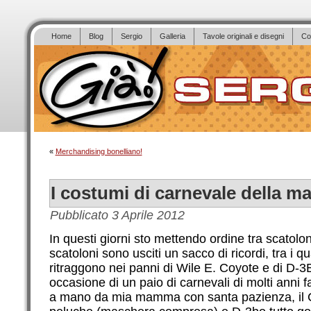
Home
Blog
Sergio
Galleria
Tavole originali e disegni
Co
«
Merchandising bonelliano!
I costumi di carnevale della 
Pubblicato
3 Aprile 2012
In questi giorni sto mettendo ordine tra scatolon
scatoloni sono usciti un sacco di ricordi, tra i q
ritraggono nei panni di Wile E. Coyote e di D-3
occasione di un paio di carnevali di molti anni 
a mano da mia mamma con santa pazienza, il C