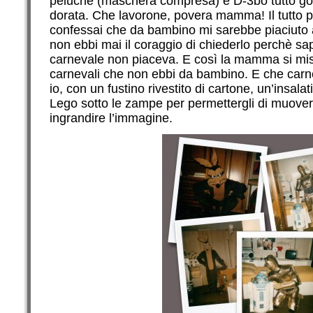
peluche (maschera compresa) e D-3bo tutto gom
dorata. Che lavorone, povera mamma! Il tutto p
confessai che da bambino mi sarebbe piaciuto a
non ebbi mai il coraggio di chiederlo perchè sap
carnevale non piaceva. E così la mamma si mise
carnevali che non ebbi da bambino. E che carne
io, con un fustino rivestito di cartone, un’insala
Lego sotto le zampe per permettergli di muovers
ingrandire l’immagine.