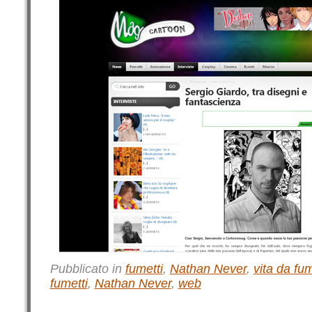
Pubblicato in
fumetti
,
Nathan Never
,
vita da fum
fumetti
,
Nathan Never
,
web