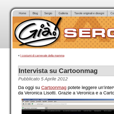
Home
Blog
Sergio
Galleria
Tavole originali e disegni
Co
«
I costumi di carnevale della mamma
Intervista su Cartoonmag
Pubblicato
5 Aprile 2012
Da oggi su
Cartoonmag
potete leggere un’intervi
da Veronica Lisotti. Grazie a Veronica e a Car