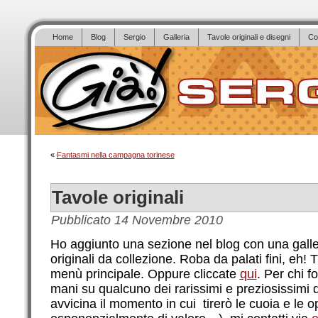
Home
Blog
Sergio
Galleria
Tavole originali e disegni
Co
«
Fantasmi nella campagna torinese
Tavole originali
Pubblicato
14 Novembre 2010
Ho aggiunto una sezione nel blog con una galler
originali da collezione. Roba da palati fini, eh! T
menù principale. Oppure cliccate
qui
. Per chi f
mani su qualcuno dei rarissimi e preziosissimi d
avvicina il momento in cui tirerò le cuoia e le