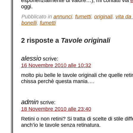
esponenzialmente di valore…), mi contatti via
e
oggi.
Pubblicato in
annunci
,
fumetti
,
originali
,
vita da
bonelli
,
fumetti
2 risposte a
Tavole originali
alessio
scrive:
16 Novembre 2010 alle 10:32
molto piu belle le tavole originali che quelle reti
chissa perchè questa mania….
admin
scrive:
18 Novembre 2010 alle 23:40
Retini o non retini? Si tratta di scelte di stile di
anch’io le tavole senza retinatura.