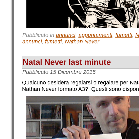
Pubblicato in
annunci
,
appuntamenti
,
fumetti
,
N
annunci
,
fumetti
,
Nathan Never
Natal Never last minute
Pubblicato
15 Dicembre 2015
Qualcuno desidera regalarsi o regalare per Nata
Nathan Never formato A3? Questi sono disponib