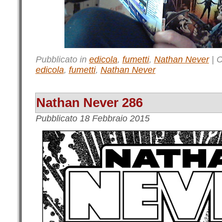
Pubblicato in
edicola
,
fumetti
,
Nathan Never
|
C
edicola
,
fumetti
,
Nathan Never
Nathan Never 286
Pubblicato
18 Febbraio 2015