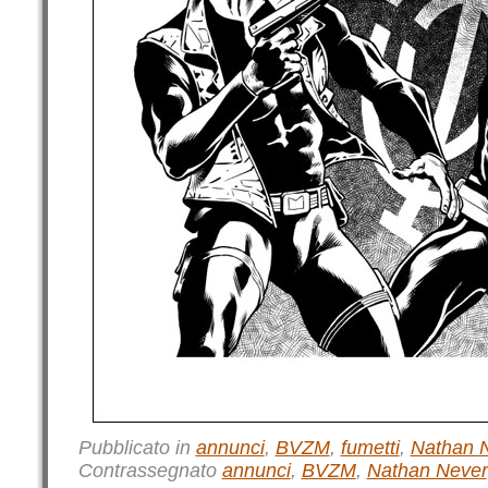
Pubblicato in
annunci
,
BVZM
,
fumetti
,
Nathan 
Contrassegnato
annunci
,
BVZM
,
Nathan Never