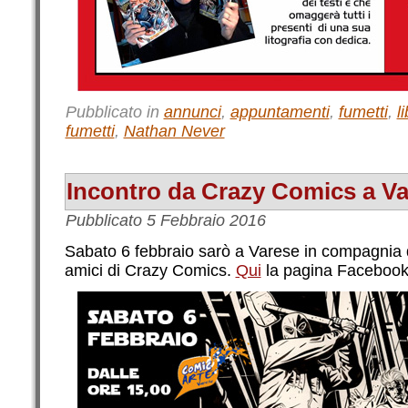
Pubblicato in
annunci
,
appuntamenti
,
fumetti
,
li
fumetti
,
Nathan Never
Incontro da Crazy Comics a V
Pubblicato
5 Febbraio 2016
Sabato 6 febbraio sarò a Varese in compagnia d
amici di Crazy Comics.
Qui
la pagina Facebook