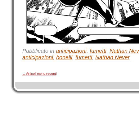
Pubblicato in
anticipazioni
,
fumetti
,
Nathan Nev
anticipazioni
,
bonelli
,
fumetti
,
Nathan Never
←
Articoli meno recenti