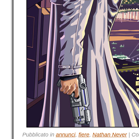
Pubblicato in
annunci
,
fiere
,
Nathan Never
|
Co