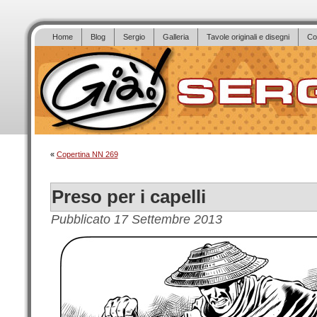
Home
Blog
Sergio
Galleria
Tavole originali e disegni
Co
«
Copertina NN 269
Preso per i capelli
Pubblicato
17 Settembre 2013