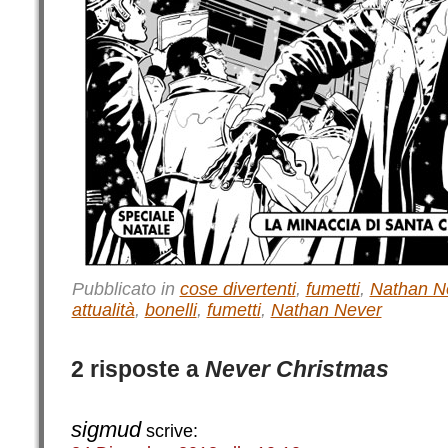
Pubblicato in
cose divertenti
,
fumetti
,
Nathan N
attualità
,
bonelli
,
fumetti
,
Nathan Never
2 risposte a
Never Christmas
sigmud
scrive: