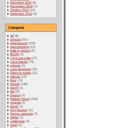
Dicembre 2010
(8)
Novembre 2010
(7)
Ottobre 2010
(13)
Settembre 2010
(3)
Categorie
3d
(8)
annunci
(51)
anticipazioni
(132)
appuntamenti
(12)
balle in giostra
(5)
BVZM
(5)
c'era una volta
(27)
casa Giardo
(79)
cinema
(2)
cose divertenti
(32)
Dietro le quinte
(11)
edicola
(13)
fiere
(13)
fumetti
(246)
giochi
(1)
libri
(3)
musica
(3)
Nathan Never
(194)
originali
(1)
poser
(1)
Roy Rocket
(11)
Senza categoria
(7)
sfighe
(2)
spiderman
(2)
sport
(1)