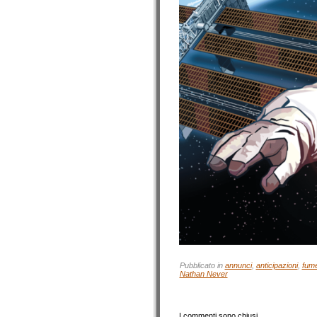
Pubblicato in
annunci
,
anticipazioni
,
fume
Nathan Never
I commenti sono chiusi.