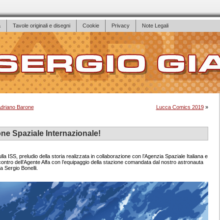
a
Tavole originali e disegni
Cookie
Privacy
Note Legali
 Adriano Barone
Lucca Comics 2019
»
ne Spaziale Internazionale!
a ISS, preludio della storia realizzata in collaborazione con l’Agenzia Spaziale Italiana e
ntro dell’Agente Alfa con l’equipaggio della stazione comandata dal nostro astronauta
a Sergio Bonelli.