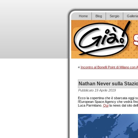
Home
Blog
Sergio
Galleri
«
Incontro al Bonelli Point di Milano con
Nathan Never sulla Stazio
Pubblicato
19 Aprile 2019
Ecco la copertina che è sbarcata oggi sull
l’European Space Agency che vedrà l’inco
Luca Parmitano.
Qui
la news dal sito dell