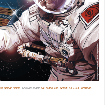
tti
,
Nathan Never
|
Contrassegnato
asi
,
bonelli
,
esa
,
fumetti
,
iss
,
Luca Parmitano
,