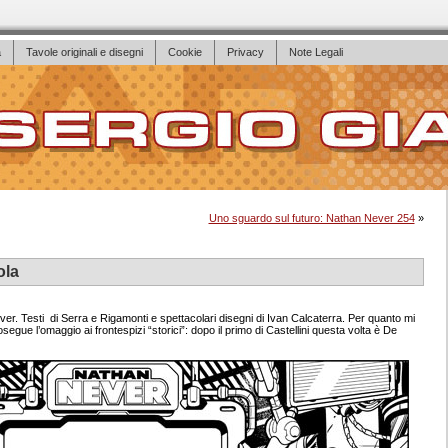
a
Tavole originali e disegni
Cookie
Privacy
Note Legali
Uno sguardo sul futuro: Nathan Never 254
»
ola
er. Testi di Serra e Rigamonti e spettacolari disegni di Ivan Calcaterra. Per quanto mi
osegue l’omaggio ai frontespizi “storici”: dopo il primo di Castellini questa volta è De