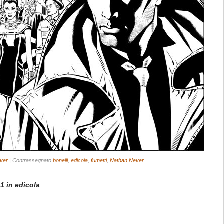
ver
|
Contrassegnato
bonelli
,
edicola
,
fumetti
,
Nathan Never
1 in edicola