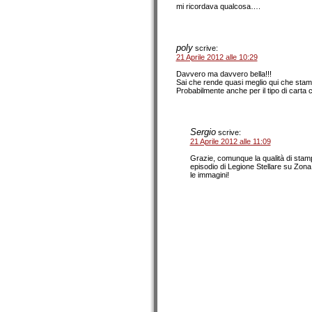
mi ricordava qualcosa….
poly
scrive:
21 Aprile 2012 alle 10:29
Davvero ma davvero bella!!!
Sai che rende quasi meglio qui che sta
Probabilmente anche per il tipo di carta c
Sergio
scrive:
21 Aprile 2012 alle 11:09
Grazie, comunque la qualità di stampa
episodio di Legione Stellare su Zona
le immagini!