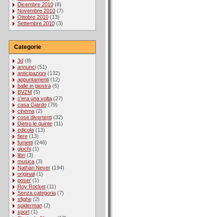
Dicembre 2010
(8)
Novembre 2010
(7)
Ottobre 2010
(13)
Settembre 2010
(3)
Categorie
3d
(8)
annunci
(51)
anticipazioni
(132)
appuntamenti
(12)
balle in giostra
(5)
BVZM
(5)
c'era una volta
(27)
casa Giardo
(79)
cinema
(2)
cose divertenti
(32)
Dietro le quinte
(11)
edicola
(13)
fiere
(13)
fumetti
(246)
giochi
(1)
libri
(3)
musica
(3)
Nathan Never
(194)
originali
(1)
poser
(1)
Roy Rocket
(11)
Senza categoria
(7)
sfighe
(2)
spiderman
(2)
sport
(1)