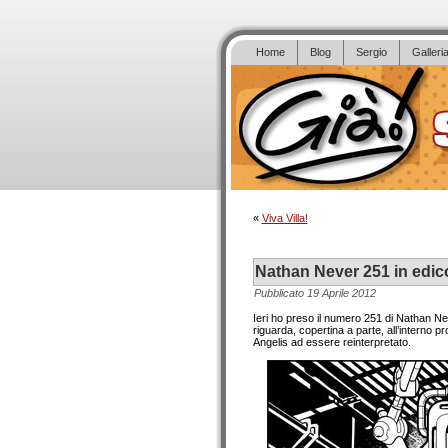
Home
Blog
Sergio
Galleri
«
Viva Villa!
Nathan Never 251 in edic
Pubblicato
19 Aprile 2012
Ieri ho preso il numero 251 di Nathan Nev
riguarda, copertina a parte, all’interno pr
Angelis ad essere reinterpretato.