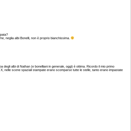
mpata?
he, neglia albi Bonelli, non è proprio bianchissima.
 degli albi di Nathan (e bonelliani in generale, oggi) è ottima. Ricordo il mio primo
 X, nelle scene spaziali stampate erano scomparse tutte le stelle, tanto erano impastate