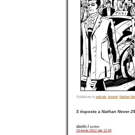
Pubblicato in
edicola
,
fumetti
,
Nathan Ne
3 risposte a
Nathan Never 25
danilo.t
scrive:
19 Aprile 2012 alle 12:45