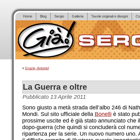
Home
Blog
Sergio
Galleria
Tavole originali e disegni
Co
«
Grazie, Antonio!
La Guerra e oltre
Pubblicato
13 Aprile 2011
Sono giusto a metà strada dell’albo 246 di Nat
Mondi. Sul sito ufficiale della
Bonelli
è stato pub
prossime uscite ed è già stato annunciato che i
dopo-guerra (che quindi si concluderà col numer
ripartenza per la serie. Un nuovo numero uno. 