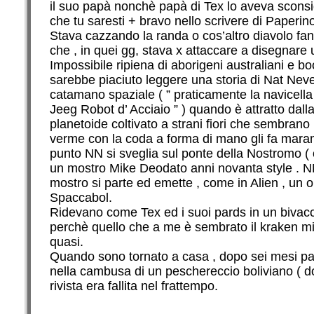
il suo papà nonchè papà di Tex lo aveva sconsigli
che tu saresti + bravo nello scrivere di Paperino 
Stava cazzando la randa o cos’altro diavolo fan
che , in quei gg, stava x attaccare a disegnare u
Impossibile ripiena di aborigeni australiani e
sarebbe piaciuto leggere una storia di Nat Never
catamano spaziale ( ” praticamente la navicell
Jeeg Robot d’ Acciaio ” ) quando è attratto dalla
planetoide coltivato a strani fiori che sembrano 
verme con la coda a forma di mano gli fa mara
punto NN si sveglia sul ponte della Nostromo ( o
un mostro Mike Deodato anni novanta style . NN
mostro si parte ed emette , come in Alien , un 
Spaccabol.
Ridevano come Tex ed i suoi pards in un bivacco
perchè quello che a me è sembrato il kraken mi 
quasi.
Quando sono tornato a casa , dopo sei mesi pa
nella cambusa di un peschereccio boliviano ( do
rivista era fallita nel frattempo.