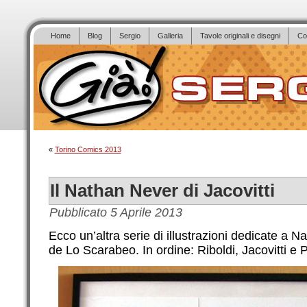
Home
Blog
Sergio
Galleria
Tavole originali e disegni
Co
«
Torino Comics 2013
Il Nathan Never di Jacovitti
Pubblicato
5 Aprile 2013
Ecco un’altra serie di illustrazioni dedicate a N
de Lo Scarabeo. In ordine: Riboldi, Jacovitti e