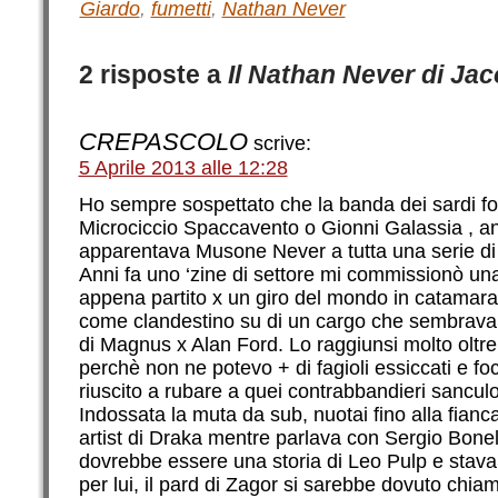
Giardo
,
fumetti
,
Nathan Never
2 risposte a
Il Nathan Never di Jaco
CREPASCOLO
scrive:
5 Aprile 2013 alle 12:28
Ho sempre sospettato che la banda dei sardi fo
Microciccio Spaccavento o Gionni Galassia , an
apparentava Musone Never a tutta una serie di
Anni fa uno ‘zine di settore mi commissionò una i
appena partito x un giro del mondo in catamara
come clandestino su di un cargo che sembrava 
di Magnus x Alan Ford. Lo raggiunsi molto olt
perchè non ne potevo + di fagioli essiccati e foc
riuscito a rubare a quei contrabbandieri sanculot
Indossata la muta da sub, nuotai fino alla fianca
artist di Draka mentre parlava con Sergio Bone
dovrebbe essere una storia di Leo Pulp e stava
per lui, il pard di Zagor si sarebbe dovuto chi