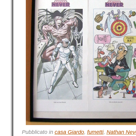
Pubblicato in
casa Giardo
,
fumetti
,
Nathan Nev