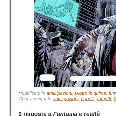
Pubblicato in
anticipazioni
,
Dietro le quinte
,
fum
Contrassegnato
anticipazioni
,
bonelli
,
fumetti
,
N
6 risposte a
Fantasia e realtà