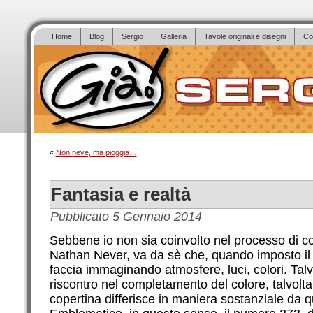
Home
Blog
Sergio
Galleria
Tavole originali e disegni
Co
«
Non neve, ma pioggia…
Fantasia e realtà
Pubblicato
5 Gennaio 2014
Sebbene io non sia coinvolto nel processo di co
Nathan Never, va da sè che, quando imposto il 
faccia immaginando atmosfere, luci, colori. Talv
riscontro nel completamento del colore, talvolta 
copertina differisce in maniera sostanziale da 