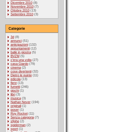
Dicembre 2010
(8)
Novembre 2010
(7)
Ottobre 2010
(13)
Settembre 2010
(3)
Categorie
3d
(8)
annunci
(51)
anticipazioni
(132)
appuntamenti
(12)
balle in giostra
(5)
BVZM
(5)
c'era una volta
(27)
casa Giardo
(79)
cinema
(2)
cose divertenti
(32)
Dietro le quinte
(11)
edicola
(13)
fiere
(13)
fumetti
(246)
giochi
(1)
libri
(3)
musica
(3)
Nathan Never
(194)
originali
(1)
poser
(1)
Roy Rocket
(11)
Senza categoria
(7)
sfighe
(2)
spiderman
(2)
sport
(1)