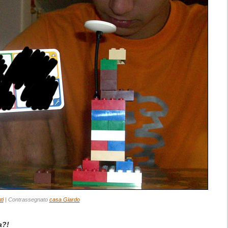
ti
|
Contrassegnato
casa Giardo
a?!