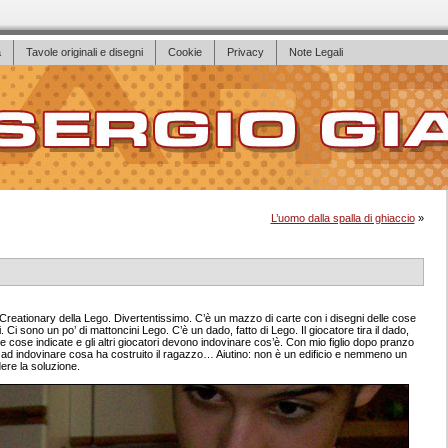
a
Tavole originali e disegni
Cookie
Privacy
Note Legali
L’uomo dalla spalla di ghiaccio
»
 Creationary della Lego. Divertentissimo. C’è un mazzo di carte con i disegni delle cose
i. Ci sono un po’ di mattoncini Lego. C’è un dado, fatto di Lego. Il giocatore tira il dado,
 cose indicate e gli altri giocatori devono indovinare cos’è. Con mio figlio dopo pranzo
ti ad indovinare cosa ha costruito il ragazzo… Aiutino: non è un edificio e nemmeno un
dere la soluzione.