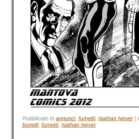
Pubblicato in
annunci
,
fumetti
,
Nathan Never
|
bonelli
,
fumetti
,
Nathan Never