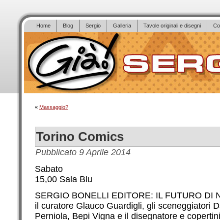
Home
Blog
Sergio
Galleria
Tavole originali e disegni
Co
«
Massaggio?
Torino Comics
Pubblicato
9 Aprile 2014
Sabato
15,00 Sala Blu
SERGIO BONELLI EDITORE: IL FUTURO DI N
il curatore Glauco Guardigli, gli sceneggiatori
Perniola, Bepi Vigna e il disegnatore e copertin