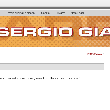
a
Tavole originali e disegni
Cookie
Privacy
Note Legali
Altrove 2011
»
nuovo brano dei Duran Duran, in uscita su ITunes a metà dicembre!