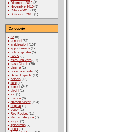
Dicembre 2010
(8)
Novembre 2010
(7)
Ottobre 2010
(13)
Settembre 2010
(3)
Categorie
3d
(8)
annunci
(51)
anticipazioni
(132)
appuntamenti
(12)
balle in giostra
(5)
BVZM
(5)
c'era una volta
(27)
casa Giardo
(79)
cinema
(2)
cose divertenti
(32)
Dietro le quinte
(11)
edicola
(13)
fiere
(13)
fumetti
(246)
giochi
(1)
libri
(3)
musica
(3)
Nathan Never
(194)
originali
(1)
poser
(1)
Roy Rocket
(11)
Senza categoria
(7)
sfighe
(2)
spiderman
(2)
sport
(1)