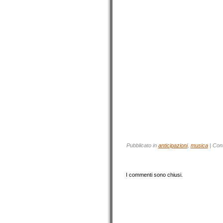
Pubblicato in
anticipazioni
,
musica
|
Con
I commenti sono chiusi.