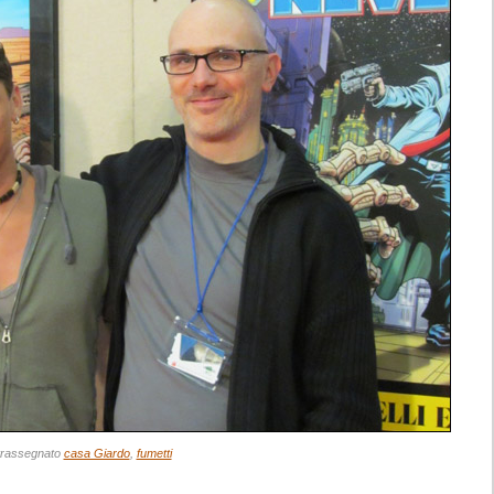
rassegnato
casa Giardo
,
fumetti