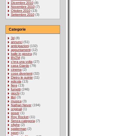
Dicembre 2010
(8)
Novembre 2010
(7)
Ottobre 2010
(13)
Settembre 2010
(3)
Categorie
3d
(8)
annunci
(51)
anticipazioni
(132)
appuntamenti
(12)
balle in giostra
(5)
BVZM
(5)
c'era una volta
(27)
casa Giardo
(79)
cinema
(2)
cose divertenti
(32)
Dietro le quinte
(11)
edicola
(13)
fiere
(13)
fumetti
(246)
giochi
(1)
libri
(3)
musica
(3)
Nathan Never
(194)
originali
(1)
poser
(1)
Roy Rocket
(11)
Senza categoria
(7)
sfighe
(2)
spiderman
(2)
sport
(1)