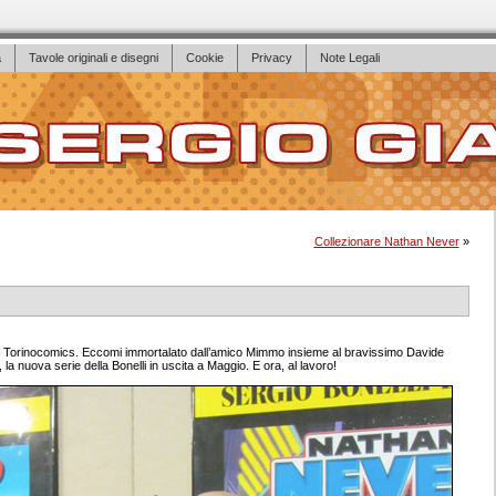
a
Tavole originali e disegni
Cookie
Privacy
Note Legali
Collezionare Nathan Never
»
 di Torinocomics. Eccomi immortalato dall’amico Mimmo insieme al bravissimo Davide
la nuova serie della Bonelli in uscita a Maggio. E ora, al lavoro!