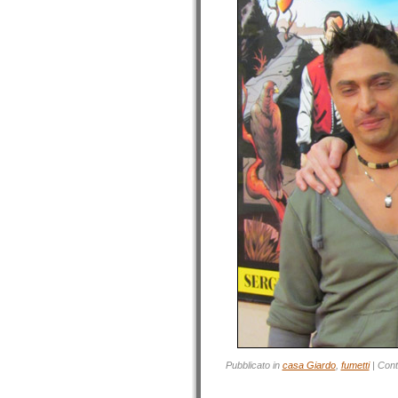
Pubblicato in
casa Giardo
,
fumetti
|
Cont