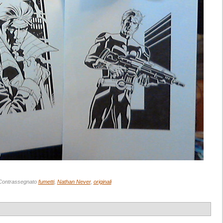
Contrassegnato
fumetti
,
Nathan Never
,
originali