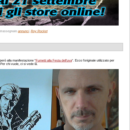
trassegnato
annunci
,
Roy Rocket
però alla manifestazione “
Fumetti alla Festa dell’uva
“. Ecco l’originale utilizzato per
Per chi vuole, ci si vede là.