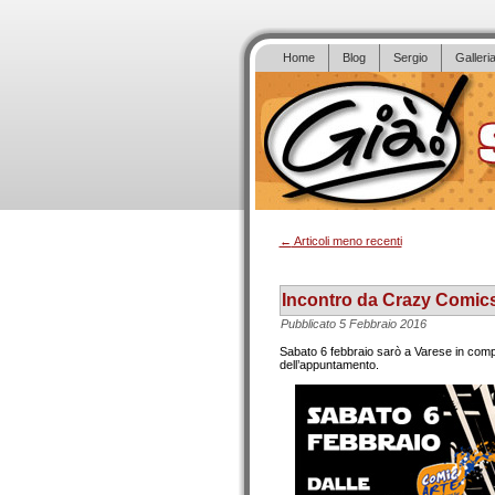
Home
Blog
Sergio
Galleri
←
Articoli meno recenti
Incontro da Crazy Comics
Pubblicato
5 Febbraio 2016
Sabato 6 febbraio sarò a Varese in comp
dell’appuntamento.