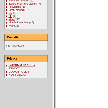
Storie da Altrove
(17)
Tavole originali e disegni
(7)
televisione
(11)
tempi moderni
(5)
tex
(5)
ufo
(2)
video
(17)
vita da fumettista
(45)
web
(15)
Contatti
info@giardo.com
Privacy
INFORMATIVA SULLA
PRIVACY
COOKIE POLICY
NOTE LEGALI