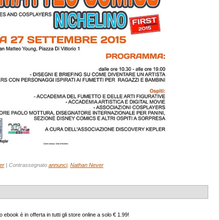
er
|
Contrassegnato
annunci
,
Nathan Never
ook è in offerta in tutti gli store online a solo € 1.99!