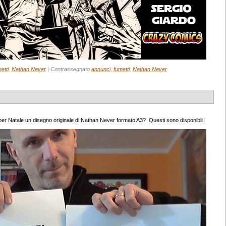
etti
,
Nathan Never
|
Contrassegnato
annunci
,
fumetti
,
Nathan Never
er Natale un disegno originale di Nathan Never formato A3? Questi sono disponibili!