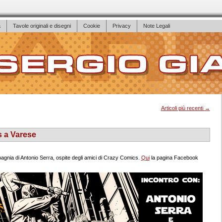
a
Tavole originali e disegni
Cookie
Privacy
Note Legali
Articoli più recenti
→
 a Varese
agnia di Antonio Serra, ospite degli amici di Crazy Comics.
Qui
la pagina Facebook