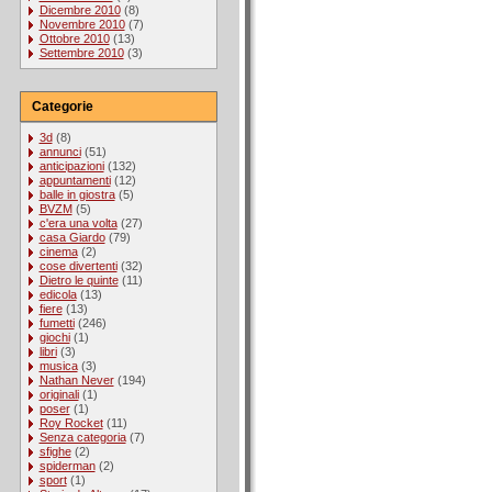
Dicembre 2010
(8)
Novembre 2010
(7)
Ottobre 2010
(13)
Settembre 2010
(3)
Categorie
3d
(8)
annunci
(51)
anticipazioni
(132)
appuntamenti
(12)
balle in giostra
(5)
BVZM
(5)
c'era una volta
(27)
casa Giardo
(79)
cinema
(2)
cose divertenti
(32)
Dietro le quinte
(11)
edicola
(13)
fiere
(13)
fumetti
(246)
giochi
(1)
libri
(3)
musica
(3)
Nathan Never
(194)
originali
(1)
poser
(1)
Roy Rocket
(11)
Senza categoria
(7)
sfighe
(2)
spiderman
(2)
sport
(1)