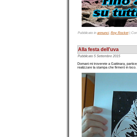
Pubblicato in
annunci
,
Roy Rocket
|
Con
Alla festa dell’uva
Pubblicato
5 Settembre 2015
Domani mi troverete a Gattinara, partice
realizzare la stampa che firmerò in loco. 