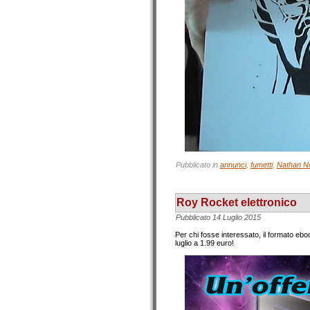
Pubblicato in
annunci
,
fumetti
,
Nathan N
Roy Rocket elettronico
Pubblicato
14 Luglio 2015
Per chi fosse interessato, il formato eb
luglio a 1.99 euro!