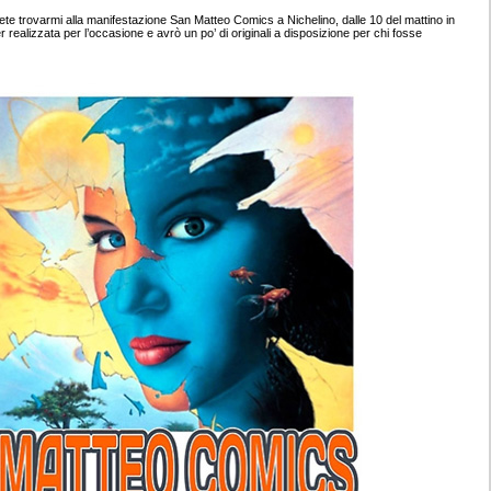
e trovarmi alla manifestazione San Matteo Comics a Nichelino, dalle 10 del mattino in
ealizzata per l’occasione e avrò un po’ di originali a disposizione per chi fosse