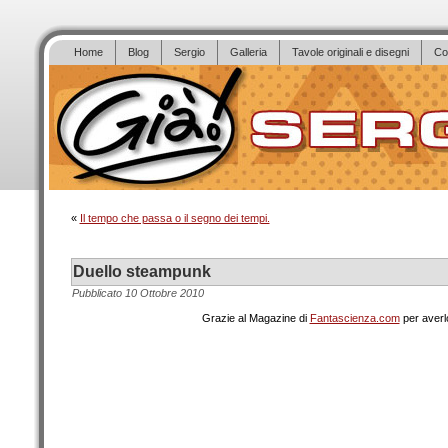
Home
Blog
Sergio
Galleria
Tavole originali e disegni
Co
«
Il tempo che passa o il segno dei tempi.
Duello steampunk
Pubblicato
10 Ottobre 2010
Grazie al Magazine di
Fantascienza.com
per averlo