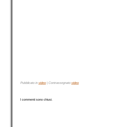
Pubblicato in
video
|
Contrassegnato
video
I commenti sono chiusi.